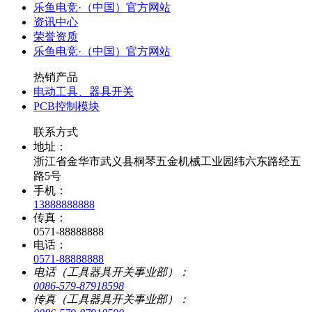
乐鱼电竞·（中国）官方网站
资讯中心
荣誉资质
乐鱼电竞·（中国）官方网站
热销产品
电动工具、器具开关
PCB控制模块
联系方式
地址：
浙江省金华市武义县桐琴五金机械工业园纬六东路经五
路5号
手机：
13888888888
传真：
0571-88888888
电话：
0571-88888888
电话（工具器具开关事业部）：
0086-579-87918598
传真（工具器具开关事业部）：