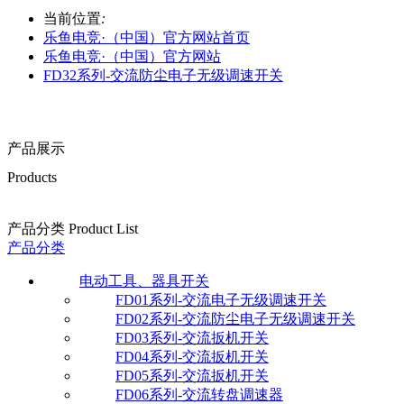
当前位置
:
乐鱼电竞·（中国）官方网站首页
乐鱼电竞·（中国）官方网站
FD32系列-交流防尘电子无级调速开关
产品展示
Products
产品分类 Product List
产品分类
电动工具、器具开关
FD01系列-交流电子无级调速开关
FD02系列-交流防尘电子无级调速开关
FD03系列-交流扳机开关
FD04系列-交流扳机开关
FD05系列-交流扳机开关
FD06系列-交流转盘调速器