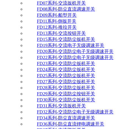
FD07系列-交流扳机开关
FD08系列-防尘直流调速开关
FD09系列-船型开关
FD11系列-倒扳开关
FD12系列-推拉开关
FD13系列-交流按钮开关
FD15系列-交流防尘扳机开关
FD19系列-交流电子无级调速开关
FD20系列-交流防尘电子无级调速开关
FD22系列-交流防尘电子无级调速开关
FD23系列-交流防尘扳机开关
FD24系列-交流防尘扳机开关
FD25系列-交流防尘扳机开关
FD27系列-交流防尘扳机开关
FD28系列-交流防尘扳机开关
FD29系列-交流防尘按钮开关
FD30系列-交流防尘扳机开关
FD31系列-交流扳机开关
FD32系列-交流防尘电子无级调速开关
FD34系列-防尘直流调速开关
FD36系列-防尘直流锂电调速开关