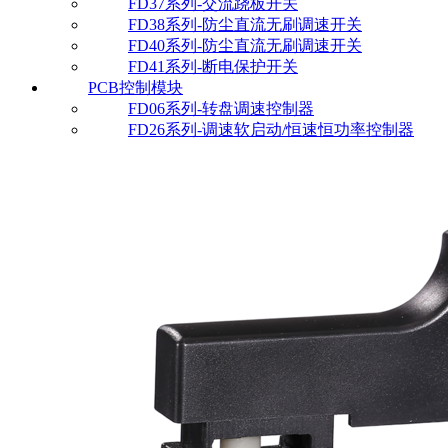
FD37系列-交流跷板开关
FD38系列-防尘直流无刷调速开关
FD40系列-防尘直流无刷调速开关
FD41系列-断电保护开关
PCB控制模块
FD06系列-转盘调速控制器
FD26系列-调速软启动/恒速恒功率控制器