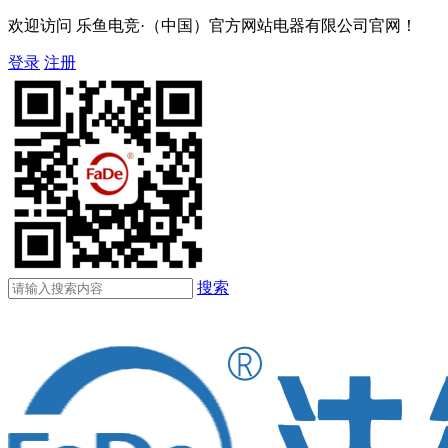
欢迎访问 乐鱼电竞·（中国）官方网站电器有限公司官网！
登录
注册
搜索