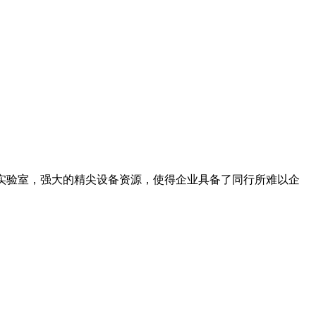
测实验室，强大的精尖设备资源，使得企业具备了同行所难以企