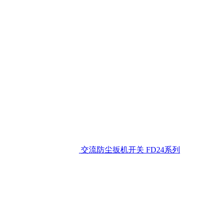
交流防尘扳机开关
FD24系列